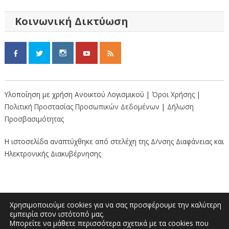
Κοινωνική Δικτύωση
Υλοποίηση με χρήση Ανοικτού Λογισμικού |
Όροι Χρήσης
|
Πολιτική Προστασίας Προσωπικών Δεδομένων
|
Δήλωση
Προσβασιμότητας
Η ιστοσελίδα αναπτύχθηκε από στελέχη της Δ/νσης Διαφάνειας και
Ηλεκτρονικής Διακυβέρνησης
Χρησιμοποιούμε cookies για να σας προσφέρουμε την καλύτερη
εμπειρία στον ιστότοπό μας.
Μπορείτε να μάθετε περισσότερα σχετικά με τα cookies που
Διοικητήριο “Κώστας Ταλιαδούρης” |