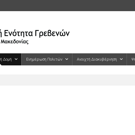
κή Δομή
Ενημέρωση Πολιτών
Ανοιχτή Διακυβέρνηση
Ψ