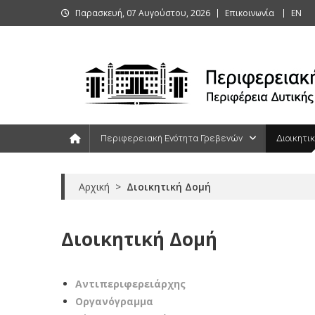
Skip
Παρασκευή, 07 Αυγούστου, 2026
Επικοινωνία
ΕΝ
to
content
Περιφερειακή Ενότητα Γρεβενών
Περιφερειακή Ενότητα Γρεβενών
Διοικητι
Αρχική
>
Διοικητική Δομή
Διοικητική Δομή
Αντιπεριφερειάρχης
Οργανόγραμμα