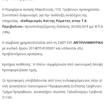
Η Περιφέρεια Δυτικής Μακεδονίας / Π.Ε. Γρεβενών προκηρύσσει
Συνοπτικό διαγωνισμό, για την ανάδειξη αναδόχου της
υπηρεσίας: «
Καθαρισμός Κοίτης Ρέματος στην Τ.Κ.
Περιβoλίου
» προϋπολογιζόμενης δαπάνης 30.000,00 € (με Φ.Π.Α.
24%).
Η σύμβαση χρηματοδοτείται από τη ΣΑΕΠ 541
ΑΝΤΙΠΛΗΜΜΥΡΙΚΑ
με κωδικό έργου 2014ΕΠ54100001 και υπόκειται στις
προβλεπόμενες κρατήσεις.
Κριτήρια ανάθεσης : Η πλέον συμφέρουσα από οικονομική άποψη
προσφορά βάσει τιμής.
Οι προσφορές υποβάλλονται από τους ενδιαφερόμενους στην Δ/
νση Διοικητικού Οικονομικού Περιφερειακής Ενότητας Γρεβενών,
Τμήμα Προμηθειών, Διοικητήριο «Κώστας Ταλιαδούρης» Γρεβενά,
51100.