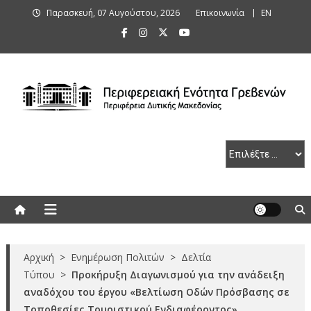
Skip
Παρασκευή, 07 Αυγούστου, 2026
Επικοινωνία
ΕΝ
to
content
Περιφερειακή Ενότητα Γρεβενών
Αρχική
>
Ενημέρωση Πολιτών
>
Δελτία
Τύπου
>
Προκήρυξη Διαγωνισμού για την ανάδειξη
αναδόχου του έργου «Βελτίωση Οδών Πρόσβασης σε
Τοποθεσίες Τουριστικού Ενδιαφέροντος»