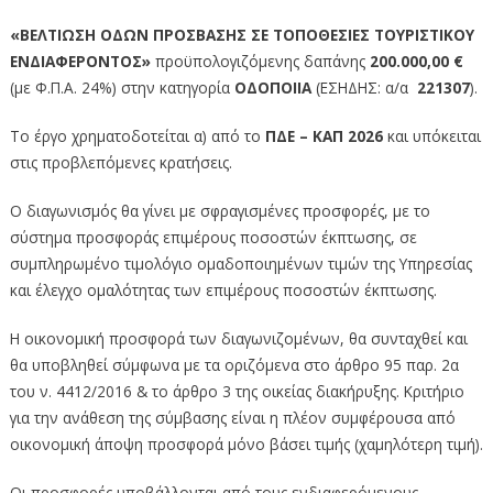
«ΒΕΛΤΙΩΣΗ ΟΔΩΝ ΠΡΟΣΒΑΣΗΣ ΣΕ ΤΟΠΟΘΕΣΙΕΣ ΤΟΥΡΙΣΤΙΚΟΥ
ΕΝΔΙΑΦΕΡΟΝΤΟΣ»
προϋπολογιζόμενης δαπάνης
200.000,00 €
(με Φ.Π.Α. 24%) στην κατηγορία
ΟΔΟΠΟΙΙΑ
(ΕΣΗΔΗΣ: α/α
221307
).
Το έργο χρηματοδοτείται α) από το
ΠΔΕ – ΚΑΠ 2026
και υπόκειται
στις προβλεπόμενες κρατήσεις.
Ο διαγωνισμός θα γίνει με σφραγισμένες προσφορές, με το
σύστημα προσφοράς επιμέρους ποσοστών έκπτωσης, σε
συμπληρωμένο τιμολόγιο ομαδοποιημένων τιμών της Υπηρεσίας
και έλεγχο ομαλότητας των επιμέρους ποσοστών έκπτωσης.
Η οικονομική προσφορά των διαγωνιζομένων, θα συνταχθεί και
θα υποβληθεί σύμφωνα με τα οριζόμενα στο άρθρο 95 παρ. 2α
του ν. 4412/2016 & το άρθρο 3 της οικείας διακήρυξης. Κριτήριο
για την ανάθεση της σύμβασης είναι η πλέον συμφέρουσα από
οικονομική άποψη προσφορά μόνο βάσει τιμής (χαμηλότερη τιμή).
Οι προσφορές υποβάλλονται από τους ενδιαφερόμενους