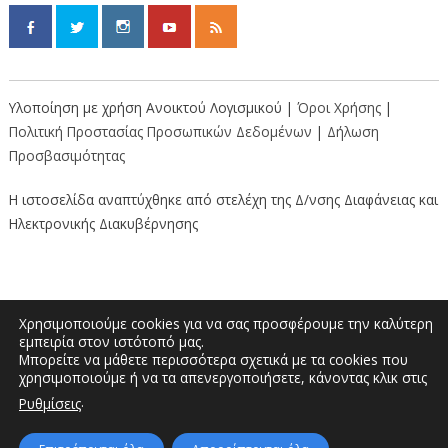
Υλοποίηση με χρήση Ανοικτού Λογισμικού |
Όροι Χρήσης
|
Πολιτική Προστασίας Προσωπικών Δεδομένων
|
Δήλωση
Προσβασιμότητας
Η ιστοσελίδα αναπτύχθηκε από στελέχη της Δ/νσης Διαφάνειας και
Ηλεκτρονικής Διακυβέρνησης
Χρησιμοποιούμε cookies για να σας προσφέρουμε την καλύτερη
εμπειρία στον ιστότοπό μας.
Μπορείτε να μάθετε περισσότερα σχετικά με τα cookies που
Διοικητήριο “Κώστας Ταλιαδούρης” |
χρησιμοποιούμε ή να τα απενεργοποιήσετε, κάνοντας κλικ στις
Τηλέφωνο: 2462353333, 2462353370 | E-
.
Ρυθμίσεις
mail: info.grevena@pdm.gov.gr