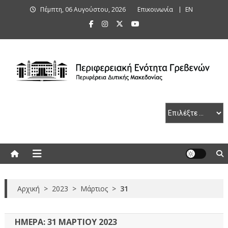
Skip
Πέμπτη, 06 Αυγούστου, 2026
Επικοινωνία
ΕΝ
to
content
Περιφερειακή Ενότητα Γρεβενών
Αρχική
>
2023
>
Μάρτιος
>
31
ΗΜΈΡΑ:
31 ΜΑΡΤΊΟΥ 2023