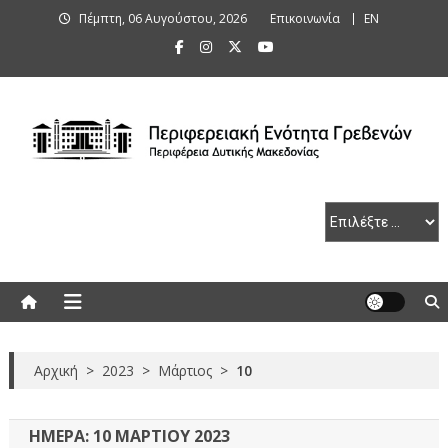
Skip
Πέμπτη, 06 Αυγούστου, 2026
Επικοινωνία
ΕΝ
to
content
Περιφερειακή Ενότητα Γρεβενών
Αρχική
>
2023
>
Μάρτιος
>
10
ΗΜΈΡΑ:
10 ΜΑΡΤΊΟΥ 2023