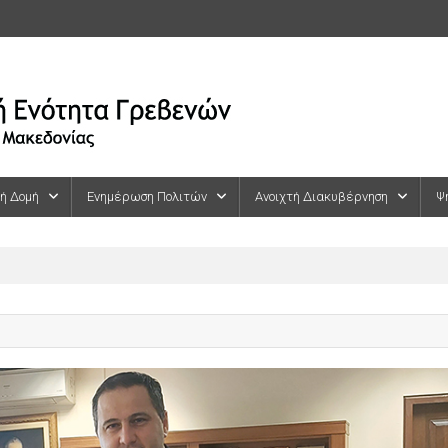
κή Δομή
Ενημέρωση Πολιτών
Ανοιχτή Διακυβέρνηση
Ψ