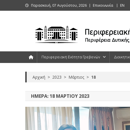
Skip
Παρασκευή, 07 Αυγούστου, 2026
Επικοινωνία
ΕΝ
to
content
Περιφερειακή Ενότητα Γρεβενών
Περιφερειακή Ενότητα Γρεβενών
Διοικητι
Αρχική
>
2023
>
Μάρτιος
>
18
ΗΜΈΡΑ:
18 ΜΑΡΤΊΟΥ 2023