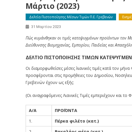
Μάρτιο (2023)
Δελτία Πιστοποίησης Μέσων Τιμών Π.Ε. Γρεβενών
Ενημ
31 Μαρτίου 2023
Πώς κυμάνθηκαν οι τιμές κατεψυγμένων προϊόντων τον Μά
Διεύθυνσης Βιομηχανίας, Εμπορίου, Παιδείας και Απασχόλ
ΔΕΛΤΙΟ ΠΙΣΤΟΠΟΙΗΣΗΣ ΤΙΜΩΝ ΚΑΤΕΨΥΓΜΕΝ
Οι διαμορφωθείσες μέσες λιανικές τιμές κατά τον μή
προσφέρονται στις προμήθειες του Δημοσίου, Νοσηλευτι
Γρεβενών έχουν ως εξής:
(Οι αναγραφόμενες Λιανικές Τιμές εμπεριέχουν και το Φ.
Α/Α
ΠΡΟΪΟΝΤΑ
1.
Πέρκα φιλέτο (κατ.)
2.
Βακαλάος φέτα (κατ.)