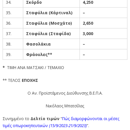
34.
Σκόρδο
4,25
0
35.
Σταφύλια (Κάρτιναλ)
–
36.
Σταφύλια (Μοσχάτο)
2,650
37.
Σταφύλια (Σταφίδα)
3,000
38.
Φασολάκια
–
39.
Φράουλες**
–
*
ΤΙΜΗ ΑΝΑ ΜΑΤΣΑΚΙ / TEMΑXIO
** ΤΕΛΟΣ
ΕΠΟΧΗΣ
Ο Αν. Προϊστάμενος Διεύθυνσης Β.Ε.Π.Α.
Νικόλαος Μπατσίλας
Συνημμένο το
Δελτίο
τιμών
“
Πώς διαμορφώνονται οι μέσες
τιμές οπωροκηπευτικ
ώ
ν
(15/9/2023-21/9/2023)
”.