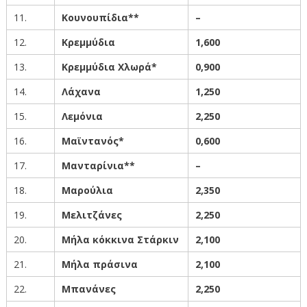
11.
Κουνουπίδια**
–
12.
Κρεμμύδια
1
,60
0
13.
Κρεμμύδια Χλωρά*
0,90
0
14.
Λάχανα
1,250
15.
Λεμόνια
2
,25
0
16.
Μαϊντανός*
0,60
0
17.
Μανταρίνια**
–
18.
Μαρούλια
2
,35
0
19.
Μελιτζάνες
2
,250
20.
Μήλα κόκκινα Στάρκιν
2
,10
0
21.
Μήλα πράσινα
2
,100
22.
Μπανάνες
2
,25
0