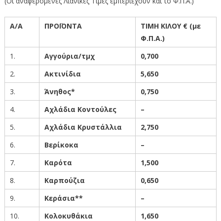
(Οι αναφερόμενες Λιανικές Τιμές εμπεριέχουν και το Φ.Π.Α.)
Α/Α
ΠΡΟΪΟΝΤΑ
ΤΙΜΗ ΚΙΛΟΥ € (με
Φ.Π.Α.)
1.
Αγγούρια/τμχ
0
,700
2.
Ακτινίδια
5,650
3.
Άνηθος*
0,750
4.
Αχλάδια Κοντούλες
–
5.
Αχλάδια Κρυστάλλια
2,75
0
6.
Βερίκοκα
–
7.
Καρότα
1,500
8.
Καρπούζια
0,650
9.
Κεράσια**
–
10.
Κολοκυθάκια
1,650