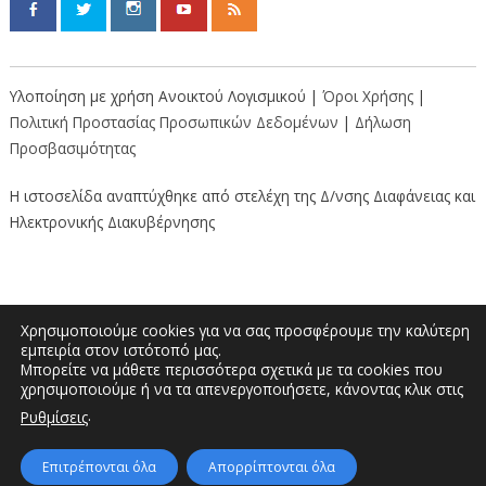
Υλοποίηση με χρήση Ανοικτού Λογισμικού |
Όροι Χρήσης
|
Πολιτική Προστασίας Προσωπικών Δεδομένων
|
Δήλωση
Προσβασιμότητας
Η ιστοσελίδα αναπτύχθηκε από στελέχη της Δ/νσης Διαφάνειας και
Ηλεκτρονικής Διακυβέρνησης
Χρησιμοποιούμε cookies για να σας προσφέρουμε την καλύτερη
εμπειρία στον ιστότοπό μας.
Μπορείτε να μάθετε περισσότερα σχετικά με τα cookies που
Διοικητήριο “Κώστας Ταλιαδούρης” |
χρησιμοποιούμε ή να τα απενεργοποιήσετε, κάνοντας κλικ στις
Τηλέφωνο: 2462353333, 2462353370 | E-
.
Ρυθμίσεις
mail: info.grevena@pdm.gov.gr
Επιτρέπονται όλα
Απορρίπτονται όλα