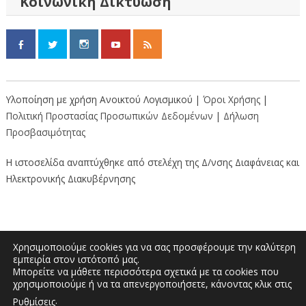
Κοινωνική Δικτύωση
Υλοποίηση με χρήση Ανοικτού Λογισμικού |
Όροι Χρήσης
|
Πολιτική Προστασίας Προσωπικών Δεδομένων
|
Δήλωση
Προσβασιμότητας
Η ιστοσελίδα αναπτύχθηκε από στελέχη της Δ/νσης Διαφάνειας και
Ηλεκτρονικής Διακυβέρνησης
Χρησιμοποιούμε cookies για να σας προσφέρουμε την καλύτερη
εμπειρία στον ιστότοπό μας.
Μπορείτε να μάθετε περισσότερα σχετικά με τα cookies που
Διοικητήριο “Κώστας Ταλιαδούρης” |
χρησιμοποιούμε ή να τα απενεργοποιήσετε, κάνοντας κλικ στις
Τηλέφωνο: 2462353333, 2462353370 | E-
.
Ρυθμίσεις