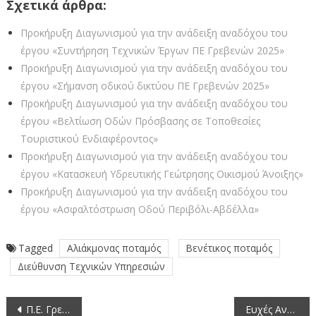
Σχετικά άρθρα:
Προκήρυξη Διαγωνισμού για την ανάδειξη αναδόχου του
έργου «Συντήρηση Τεχνικών Έργων ΠΕ Γρεβενών 2025»
Προκήρυξη Διαγωνισμού για την ανάδειξη αναδόχου του
έργου «Σήμανση οδικού δικτύου ΠΕ Γρεβενών 2025»
Προκήρυξη Διαγωνισμού για την ανάδειξη αναδόχου του
έργου «Βελτίωση Οδών Πρόσβασης σε Τοποθεσίες
Τουριστικού Ενδιαφέροντος»
Προκήρυξη Διαγωνισμού για την ανάδειξη αναδόχου του
έργου «Κατασκευή Υδρευτικής Γεώτρησης Οικισμού Άνοιξης»
Προκήρυξη Διαγωνισμού για την ανάδειξη αναδόχου του
έργου «Ασφαλτόστρωση Οδού Περιβόλι-Αβδέλλα»
Tagged
Αλιάκμονας ποταμός
Βενέτικος ποταμός
Διεύθυνση Τεχνικών Υπηρεσιών
Πλοήγηση
Π.Ε. Γρεβενών – Δρόμος Βασιλίτσας: ένα βήμα πιο κοντά στην υλοποίηση, με έγκριση ανάληψης από τη ΔΤΥ Π.Ε. Γρεβενών
Ευχές Αντιπεριφερειάρχη Γρεβενών, Αθανασίου Φωλίνα για τις γιορτές