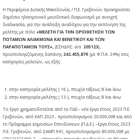
Η Περιφέρεια Δυτικής Μακεδονίας / Π.Ε. Γρεβενών προκηρύσσει
δημόσιο ηλεκτρονικό μειοδοτικό διαγωνισμό με ανοιχτή
διαδικασία, για την ανάδειξη αναδόχου για την εκπόνηση της
μελέτης με τίτλο
«ΜΕΛΕΤΗ ΓΙΑ ΤΗΝ ΟΡΙΟΘΕΤΗΣΗ ΤΩΝ
ΠΟΤΑΜΩΝ ΑΛΙΑΚΜΟΝΑ ΚΑΙ ΒΕΝΕΤΙΚΟΥ ΚΑΙ ΤΩΝ
ΠΑΡΑΠΟΤΑΜΩΝ ΤΟΥΣ»,
(ΕΣΗΔΗΣ: α/α
205123
),
προϋπολογιζόμενης δαπάνης
242.455,87€
(με Φ.Π.Α. 24%) στις
κατηγορίες μελετών, ως εξής:
στην κατηγορία μελέτης ( 16 ), πτυχία τάξεως Β΄ και άνω
στην κατηγορία μελέτης ( 13 ), πτυχία τάξεως Β΄ και άνω
Το έργο χρηματοδοτείται από το ΠΔΕ– νέα έργα έτους 2023 Π.Ε.
Γρεβενών, από ΚΑΠ 2023 , προϋπολογισμού 20.000,00€ και από
το Πρόγραμμα Δημοσίων Επενδύσεων (Π.Δ.Ε.) –έργα έτους 2023
Π.Ε. Γρεβενών, από ΣΑΜΠ 941, προϋπολογισμού 80.000,00€ με
CPV:71321300-7 – «Υπηρεσίες παροχής συμβουλών σε θέματα