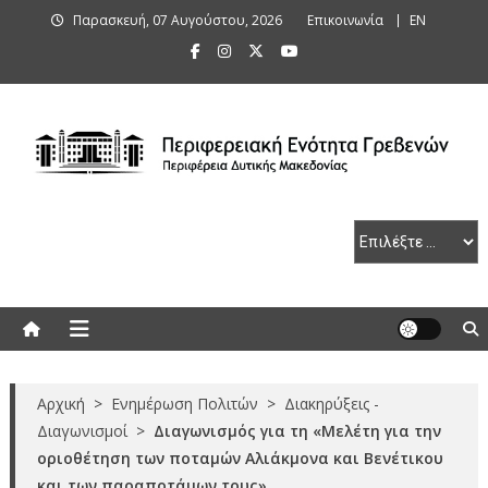
Skip
Παρασκευή, 07 Αυγούστου, 2026
Επικοινωνία
ΕΝ
to
content
Περιφερειακή Ενότητα Γρεβενών
Αρχική
>
Ενημέρωση Πολιτών
>
Διακηρύξεις -
Διαγωνισμοί
>
Διαγωνισμός για τη «Μελέτη για την
οριοθέτηση των ποταμών Αλιάκμονα και Βενέτικου
και των παραποτάμων τους»