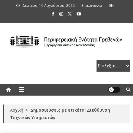
Skip
Δευτέρα, 10 Αυγούστου, 2026
Επικοινωνία
ΕΝ
to
content
Περιφερειακή Ενότητα Γρεβενών
Αρχική
>
Δημοσιεύσεις με ετικέτα: Διεύθυνση
Τεχνικών Υπηρεσιών