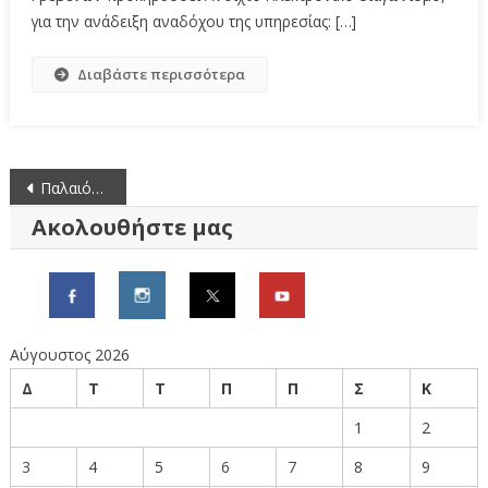
για την ανάδειξη αναδόχου της υπηρεσίας: […]
Διαβάστε περισσότερα
Πλοήγηση
Παλαιότερα άρθρα
άρθρων
Ακολουθήστε μας
Αύγουστος 2026
Δ
Τ
Τ
Π
Π
Σ
Κ
1
2
3
4
5
6
7
8
9