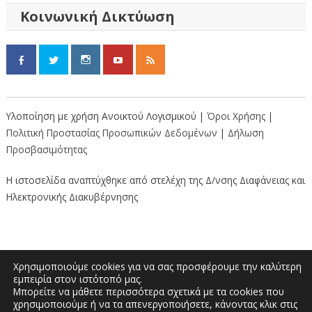
Κοινωνική Δικτύωση
Υλοποίηση με χρήση Ανοικτού Λογισμικού |
Όροι Χρήσης
|
Πολιτική Προστασίας Προσωπικών Δεδομένων
|
Δήλωση
Προσβασιμότητας
Η ιστοσελίδα αναπτύχθηκε από στελέχη της Δ/νσης Διαφάνειας και
Ηλεκτρονικής Διακυβέρνησης
Χρησιμοποιούμε cookies για να σας προσφέρουμε την καλύτερη
εμπειρία στον ιστότοπό μας.
Μπορείτε να μάθετε περισσότερα σχετικά με τα cookies που
Διοικητήριο “Κώστας Ταλιαδούρης” |
χρησιμοποιούμε ή να τα απενεργοποιήσετε, κάνοντας κλικ στις