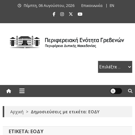
Skip
Πέμπτη, 06 Αυγούστου, 2026
Επικοινωνία
ΕΝ
to
content
Περιφερειακή Ενότητα Γρεβενών
Αρχική
>
Δημοσιεύσεις με ετικέτα: ΕΟΔΥ
ΕΤΙΚΈΤΑ:
ΕΟΔΥ