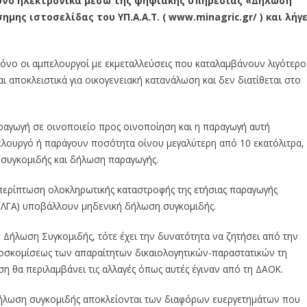
όνο ηλεκτρονικά μέσω της ψηφιακής υπηρεσίας «Δήλωση
ης ιστοσελίδας του ΥΠ.Α.Α.Τ. ( www.minagric.gr/ ) και λήγε
όνο οι αμπελουργοί με εκμεταλλεύσεις που καταλαμβάνουν λιγότερο
 αποκλειστικά για οικογενειακή κατανάλωση και δεν διατίθεται στο
ραγωγή σε οινοποιείο προς οινοποίηση και η παραγωγή αυτή
ελουργό ή παράγουν ποσότητα οίνου μεγαλύτερη από 10 εκατόλιτρα,
συγκομιδής και δήλωση παραγωγής.
 περίπτωση ολοκληρωτικής καταστροφής της ετήσιας παραγωγής
 ΕΛΓΑ) υποβάλλουν μηδενική δήλωση συγκομιδής.
Δήλωση Συγκομιδής, τότε έχει την δυνατότητα να ζητήσει από την
ροσκομίσεως των απαραίτητων δικαιολογητικών-παραστατικών τη
η θα περιλαμβάνει τις αλλαγές όπως αυτές έγιναν από τη ΔΑΟΚ.
δήλωση συγκομιδής αποκλείονται των διαφόρων ευεργετημάτων που