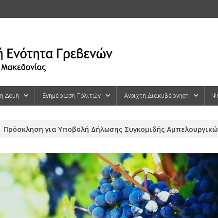
κή Δομή
Ενημέρωση Πολιτών
Ανοιχτή Διακυβέρνηση
Ψ
Πρόσκληση για Υποβολή Δήλωσης Συγκομιδής Αμπελουργικώ