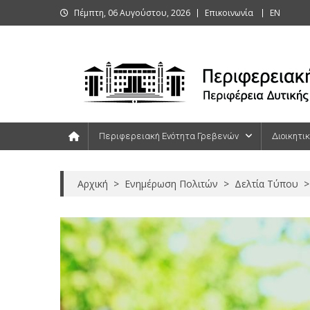
Skip
Πέμπτη, 06 Αυγούστου, 2026
Επικοινωνία
ΕΝ
to
content
Περιφερειακή Ενότητα Γρεβενών
Περιφερειακή Ενότητα Γρεβενών
Διοικητι
Αρχική
>
Ενημέρωση Πολιτών
>
Δελτία Τύπου
>