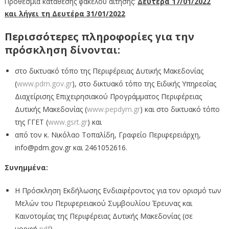
Προθεσμία κατάθεσης φακέλου αίτησης:
Δευτέρα 17/01/2022
και λήγει τη Δευτέρα 31/01/2022
Περισσότερες πληροφορίες για την
πρόσκληση δίνονται:
στο δικτυακό τόπο της Περιφέρειας Δυτικής Μακεδονίας
(
www.pdm.gov.gr
), στο δικτυακό τόπο της Ειδικής Υπηρεσίας
Διαχείρισης Επιχειρησιακού Προγράμματος Περιφέρειας
Δυτικής Μακεδονίας (
www.pepdym.gr
) και στο δικτυακό τόπο
της ΓΓΕΤ (
www.gsrt.gr
) και
από τον κ. Νικόλαο Τοπαλίδη, Γραφείο Περιφερειάρχη,
info@pdm.gov.gr και 2461052616.
Συνημμένα:
Η Πρόσκληση Εκδήλωσης Ενδιαφέροντος για τον ορισμό των
Μελών του Περιφερειακού Συμβουλίου Έρευνας και
Καινοτομίας της Περιφέρειας Δυτικής Μακεδονίας (σε
μορφή
pdf
)