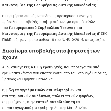
Καινοτομίας της Περιφέρειας Δυτικής Μακεδονίας
Η
Περιφέρεια Δυτικής Μακεδονίας
προκηρύσσει ανοιχτή
πρόσκληση υποβολής υποψηφιοτήτων, για ορισμό µελών
του
Περιφερειακού Συμβουλίου Έρευνας και
Καινοτομίας
της Περιφέρειας Δυτικής Μακεδονίας (ΠΣΕΚ-
ΠΔΜ)
, σύμφωνα µε το άρθρο 10 του Ν. 4310/2014, όπως ισχύει.
Δικαίωμα υποβολής υποψηφιοτήτων
έχουν:
Α) οι
καθηγητές Α.Ε.Ι. ή ερευνητές
, που προέρχονται από
ερευνητικά κέντρα που εποπτεύονται από τον Υπουργό Παιδείας,
Έρευνας και Θρησκευμάτων, και
Β) μέλη
επαγγελματικών επιμελητηρίων και
επιστημονικών συλλόγων
,
πολιτιστικών φορέων
,
συμμετέχοντες στην
τοπική αυτοδιοίκηση
και
σε
παραγωγικούς φορείς
της Δυτικής Μακεδονίας
.