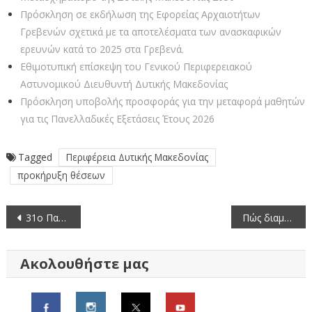
Πρόσκληση σε εκδήλωση της Εφορείας Αρχαιοτήτων
Γρεβενών σχετικά με τα αποτελέσματα των ανασκαφικών
ερευνών κατά το 2025 στα Γρεβενά.
Εθιμοτυπική επίσκεψη του Γενικού Περιφερειακού
Αστυνομικού Διευθυντή Δυτικής Μακεδονίας
Πρόσκληση υποβολής προσφοράς για την μεταφορά μαθητών
για τις Πανελλαδικές Εξετάσεις Έτους 2026
Tagged
Περιφέρεια Δυτικής Μακεδονίας
προκήρυξη θέσεων
Πλοήγηση
31ο Πανελλήνιο Πρωτάθλημα, 27ο Κύπελλο «Αθ.Λευκαδίτη», Open Κάθετος και Ατομικός Αγώνας στο Εθνικό Χιονοδρομικό Κέντρο Βασιλίτσας
Πώς διαμορφώνονται οι μέσες τιμές νωπών ψαριών (14/01-20/01/2022)
άρθρων
Ακολουθήστε μας