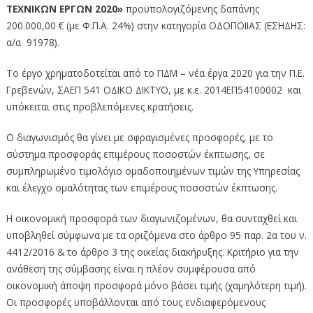
ΤΕΧΝΙΚΩΝ ΕΡΓΩΝ 2020»
προϋπολογιζόμενης δαπάνης
200.000,00 € (με Φ.Π.Α. 24%) στην κατηγορία ΟΔΟΠΟΙΙΑΣ (ΕΣΗΔΗΣ:
α/α 91978).
Το έργο χρηματοδοτείται από το ΠΔΜ – νέα έργα 2020 για την Π.Ε.
Γρεβενών, ΣΑΕΠ 541 ΟΔΙΚΟ ΔΙΚΤΥΟ, με κ.ε. 2014ΕΠ54100002 και
υπόκειται στις προβλεπόμενες κρατήσεις.
Ο διαγωνισμός θα γίνει με σφραγισμένες προσφορές, με το
σύστημα προσφοράς επιμέρους ποσοστών έκπτωσης, σε
συμπληρωμένο τιμολόγιο ομαδοποιημένων τιμών της Υπηρεσίας
και έλεγχο ομαλότητας των επιμέρους ποσοστών έκπτωσης.
Η οικονομική προσφορά των διαγωνιζομένων, θα συνταχθεί και
υποβληθεί σύμφωνα με τα οριζόμενα στο άρθρο 95 παρ. 2α του ν.
4412/2016 & το άρθρο 3 της οικείας διακήρυξης. Κριτήριο για την
ανάθεση της σύμβασης είναι η πλέον συμφέρουσα από
οικονομική άποψη προσφορά μόνο βάσει τιμής (χαμηλότερη τιμή).
Οι προσφορές υποβάλλονται από τους ενδιαφερόμενους