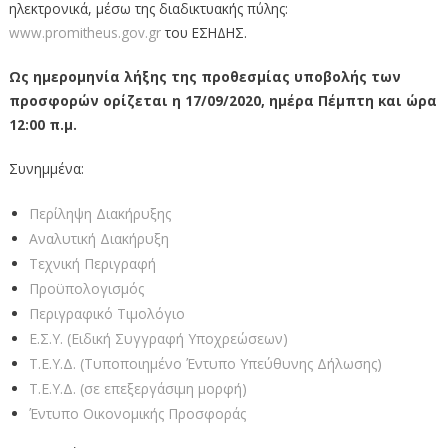
ηλεκτρονικά, μέσω της διαδικτυακής πύλης:
www.promitheus.gov.gr
του ΕΣΗΔΗΣ.
Ως ημερομηνία λήξης της προθεσμίας υποβολής των
προσφορών ορίζεται η 17/09/2020, ημέρα Πέμπτη και ώρα
12:00 π.μ.
Συνημμένα:
Περίληψη Διακήρυξης
Αναλυτική Διακήρυξη
Τεχνική Περιγραφή
Προϋπολογισμός
Περιγραφικό Τιμολόγιο
Ε.Σ.Υ. (Ειδική Συγγραφή Υποχρεώσεων)
Τ.Ε.Υ.Δ. (Τυποποιημένο Έντυπο Υπεύθυνης Δήλωσης)
Τ.Ε.Υ.Δ. (σε επεξεργάσιμη μορφή)
Έντυπο Οικονομικής Προσφοράς