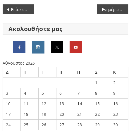
Πλοήγηση
Επίσκεψη στην περιοχή του Βεντζίου του Περιφερειάρχη και του Αντιπεριφερειάρχη ΠΕ Γρεβενών
Ενημέρωση για τα θετικά κρούσματα καταρροϊκού πυρετού προβάτων στην Π.Ε. Γρεβενών
άρθρων
Ακολουθήστε μας
Αύγουστος 2026
Δ
Τ
Τ
Π
Π
Σ
Κ
1
2
3
4
5
6
7
8
9
10
11
12
13
14
15
16
17
18
19
20
21
22
23
24
25
26
27
28
29
30