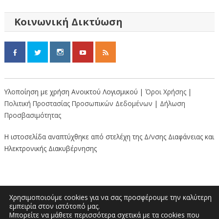
Κοινωνική Δικτύωση
Υλοποίηση με χρήση Ανοικτού Λογισμικού |
Όροι Χρήσης
|
Πολιτική Προστασίας Προσωπικών Δεδομένων
|
Δήλωση
Προσβασιμότητας
Η ιστοσελίδα αναπτύχθηκε από στελέχη της Δ/νσης Διαφάνειας και
Ηλεκτρονικής Διακυβέρνησης
Χρησιμοποιούμε cookies για να σας προσφέρουμε την καλύτερη
εμπειρία στον ιστότοπό μας.
Μπορείτε να μάθετε περισσότερα σχετικά με τα cookies που
Διοικητήριο “Κώστας Ταλιαδούρης” |