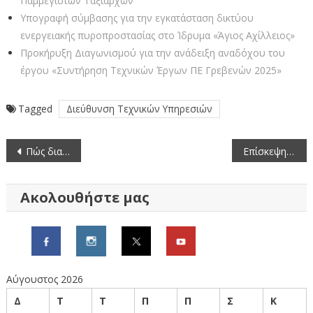
Παμμεγίστων Ταξιαρχών
Υπογραφή σύμβασης για την εγκατάσταση δικτύου
ενεργειακής πυροπροστασίας στο Ίδρυμα «Άγιος Αχίλλειος»
Προκήρυξη Διαγωνισμού για την ανάδειξη αναδόχου του
έργου «Συντήρηση Τεχνικών Έργων ΠΕ Γρεβενών 2025»
Tagged
Διεύθυνση Τεχνικών Υπηρεσιών
Πλοήγηση
Πώς διαμορφώνονται οι μέσες τιμές οπωροκηπευτικών (29/11/2024-5/12/2024)
Επίσκεψη μεγάλου κυβερνητικού κλιμακίου στα Γρεβενά
άρθρων
Ακολουθήστε μας
Αύγουστος 2026
Δ
Τ
Τ
Π
Π
Σ
Κ