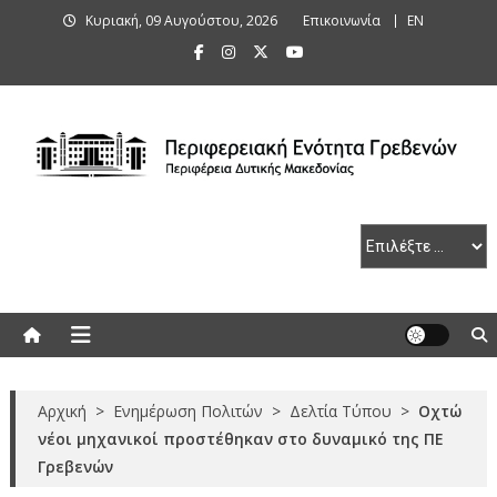
Skip
Κυριακή, 09 Αυγούστου, 2026
Επικοινωνία
ΕΝ
to
content
Περιφερειακή Ενότητα Γρεβενών
Αρχική
>
Ενημέρωση Πολιτών
>
Δελτία Τύπου
>
Οχτώ
νέοι μηχανικοί προστέθηκαν στο δυναμικό της ΠΕ
Γρεβενών