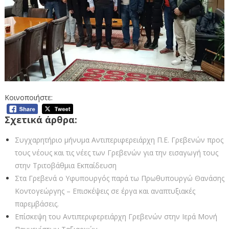
Κοινοποιήστε:
Σχετικά άρθρα:
Συγχαρητήριο μήνυμα Αντιπεριφερειάρχη Π.Ε. Γρεβενών προς
τους νέους και τις νέες των Γρεβενών για την εισαγωγή τους
στην Τριτοβάθμια Εκπαίδευση
Στα Γρεβενά ο Υφυπουργός παρά τω Πρωθυπουργώ Θανάσης
Κοντογεώργης – Επισκέψεις σε έργα και αναπτυξιακές
παρεμβάσεις.
Επίσκεψη του Αντιπεριφερειάρχη Γρεβενών στην Ιερά Μονή