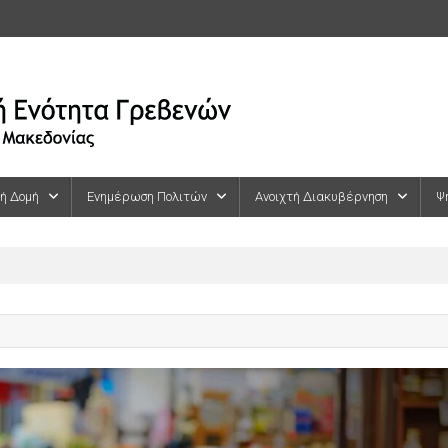
κή Δομή
Ενημέρωση Πολιτών
Ανοιχτή Διακυβέρνηση
Ψ