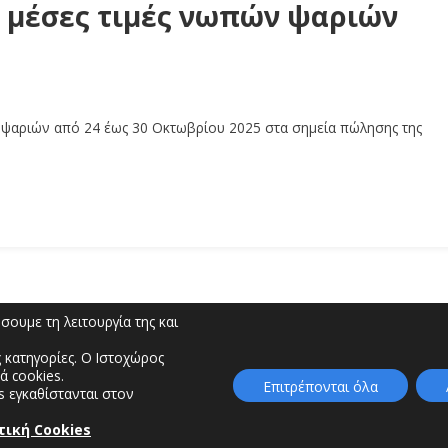
 μέσες τιμές νωπών ψαριών
ν ψαριών από 24 έως 30 Οκτωβρίου 2025 στα σημεία πώλησης της
ουμε τη λειτουργία της και
 κατηγορίες. Ο Ιστοχώρος
ά cookies.
ύρης” | Τηλέφωνο: 2462353333, 2462353370 | E-m
Επιτρέπονται όλα
s εγκαθίστανται στον
τική Cookies
ση Διαφάνειας & Ηλεκτρονικής Διακυβέρνησης | Περιφερειακή Ενότητα Γρεβε