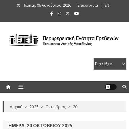
Skip
Πέμπτη, 06 Αυγούστου, 2026
Επικοινωνία
ΕΝ
to
content
Περιφερειακή Ενότητα Γρεβενών
Αρχική
>
2025
>
Οκτώβριος
>
20
ΗΜΈΡΑ:
20 ΟΚΤΩΒΡΊΟΥ 2025