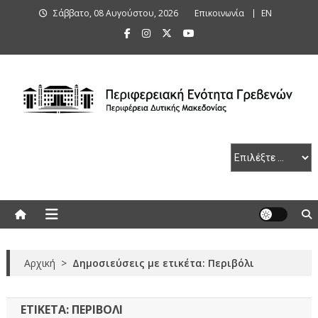
Skip
Σάββατο, 08 Αυγούστου, 2026
Επικοινωνία
ΕΝ
to
content
Περιφερειακή Ενότητα Γρεβενών
Αρχική
>
Δημοσιεύσεις με ετικέτα: Περιβόλι
ΕΤΙΚΈΤΑ:
ΠΕΡΙΒΌΛΙ