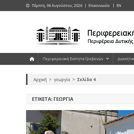
Skip
Πέμπτη, 06 Αυγούστου, 2026
Επικοινωνία
ΕΝ
to
content
Περιφερειακή Ενότητα Γρεβενών
Περιφερειακή Ενότητα Γρεβενών
Διοικητι
Αρχική
>
γεωργία
>
Σελίδα 4
ΕΤΙΚΈΤΑ:
ΓΕΩΡΓΊΑ