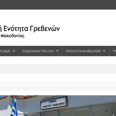
κή Δομή
Ενημέρωση Πολιτών
Ανοιχτή Διακυβέρνηση
Ψ