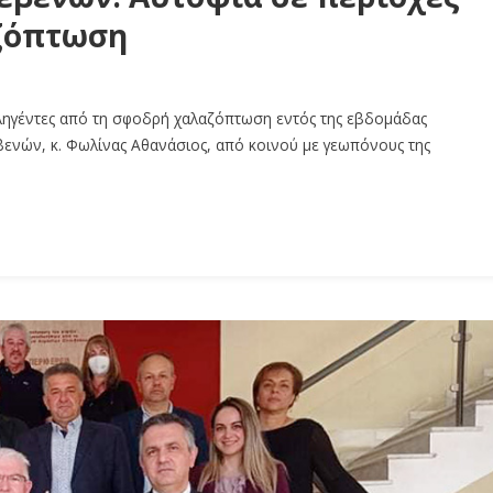
αζόπτωση
 πληγέντες από τη σφοδρή χαλαζόπτωση εντός της εβδομάδας
βενών, κ. Φωλίνας Αθανάσιος, από κοινού με γεωπόνους της