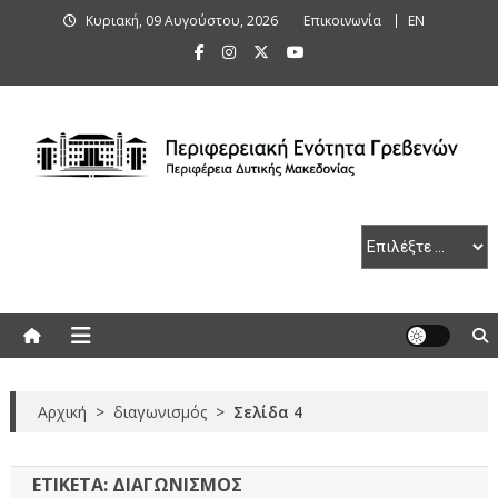
Skip
Κυριακή, 09 Αυγούστου, 2026
Επικοινωνία
ΕΝ
to
content
Περιφερειακή Ενότητα Γρεβενών
Αρχική
>
διαγωνισμός
>
Σελίδα 4
ΕΤΙΚΈΤΑ:
ΔΙΑΓΩΝΙΣΜΌΣ