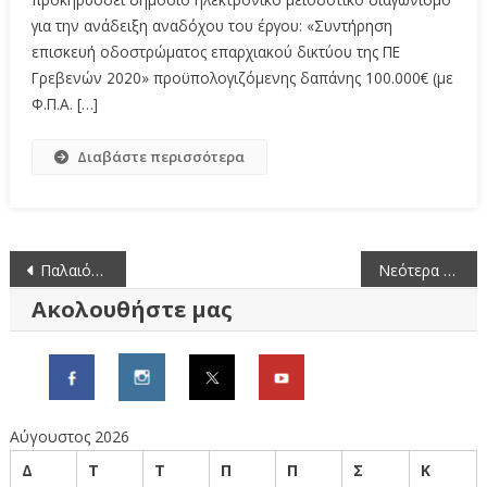
για την ανάδειξη αναδόχου του έργου: «Συντήρηση
επισκευή οδοστρώματος επαρχιακού δικτύου της ΠΕ
Γρεβενών 2020» προϋπολογιζόμενης δαπάνης 100.000€ (με
Φ.Π.Α. […]
Διαβάστε περισσότερα
Πλοήγηση
Παλαιότερα άρθρα
Νεότερα άρθρα
άρθρων
Ακολουθήστε μας
Αύγουστος 2026
Δ
Τ
Τ
Π
Π
Σ
Κ