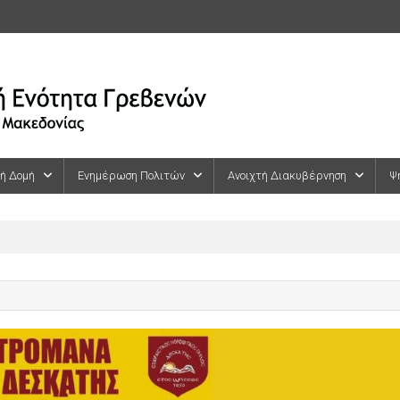
κή Δομή
Ενημέρωση Πολιτών
Ανοιχτή Διακυβέρνηση
Ψ