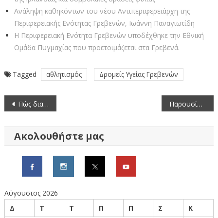
Ανάληψη καθηκόντων του νέου Αντιπεριφερειάρχη της
Περιφερειακής Ενότητας Γρεβενών, Ιωάννη Παναγιωτίδη
Η Περιφερειακή Ενότητα Γρεβενών υποδέχθηκε την Εθνική
Ομάδα Πυγμαχίας που προετοιμάζεται στα Γρεβενά.
Tagged
αθλητισμός
Δρομείς Υγείας Γρεβενών
Πλοήγηση
Πώς διαμορφώνονται οι μέσες τιμές νωπών ψαριών (26/01/2024 – 1/02/2024)
Παρουσία στην κοπή πίτας των Γρεβενιωτών Θεσσαλονίκης
άρθρων
Ακολουθήστε μας
Αύγουστος 2026
Δ
Τ
Τ
Π
Π
Σ
Κ