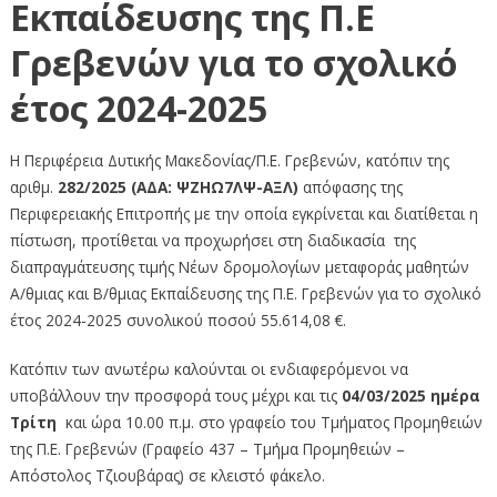
Εκπαίδευσης της Π.Ε
Γρεβενών για το σχολικό
έτος 2024-2025
Η Περιφέρεια Δυτικής Μακεδονίας/Π.Ε. Γρεβενών, κατόπιν της
αριθμ.
282/2025 (ΑΔΑ: ΨΖΗΩ7ΛΨ-ΑΞΛ)
απόφασης της
Περιφερειακής Επιτροπής με την οποία εγκρίνεται και διατίθεται η
πίστωση, προτίθεται να προχωρήσει στη διαδικασία της
διαπραγμάτευσης τιμής Νέων δρομολογίων μεταφοράς μαθητών
Α/θμιας και Β/θμιας Εκπαίδευσης της Π.Ε. Γρεβενών για το σχολικό
έτος 2024-2025 συνολικού ποσού 55.614,08 €.
Κατόπιν των ανωτέρω καλούνται οι ενδιαφερόμενοι να
υποβάλλουν την προσφορά τους μέχρι και τις
04/03/2025
ημέρα
Τρίτη
και ώρα 10.00 π.μ. στο γραφείο του Τμήματος Προμηθειών
της Π.Ε. Γρεβενών (Γραφείο 437 – Τμήμα Προμηθειών –
Απόστολος Τζιουβάρας) σε κλειστό φάκελο.