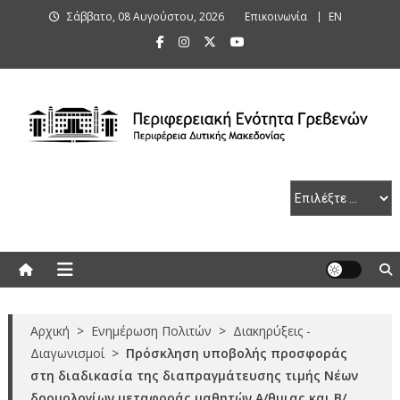
Skip
Σάββατο, 08 Αυγούστου, 2026
Επικοινωνία
ΕΝ
to
content
Περιφερειακή Ενότητα Γρεβενών
Αρχική
>
Ενημέρωση Πολιτών
>
Διακηρύξεις -
Διαγωνισμοί
>
Πρόσκληση υποβολής προσφοράς
στη διαδικασία της διαπραγμάτευσης τιμής Νέων
δρομολογίων μεταφοράς μαθητών Α/θμιας και Β/