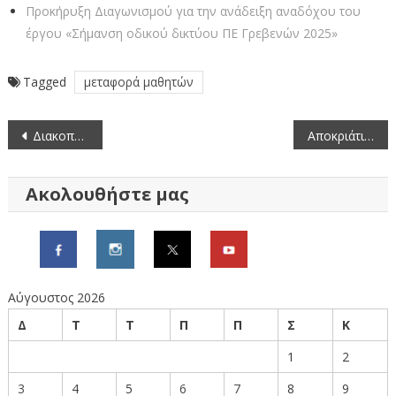
Προκήρυξη Διαγωνισμού για την ανάδειξη αναδόχου του
έργου «Σήμανση οδικού δικτύου ΠΕ Γρεβενών 2025»
Tagged
μεταφορά μαθητών
Πλοήγηση
Διακοπή ηλεκτρικού ρεύματος την Τετάρτη 26 Φεβρουαρίου 2025
Αποκριάτικες εκδηλώσεις στον Δήμο Δεσκάτης
άρθρων
Ακολουθήστε μας
Αύγουστος 2026
Δ
Τ
Τ
Π
Π
Σ
Κ
1
2
3
4
5
6
7
8
9