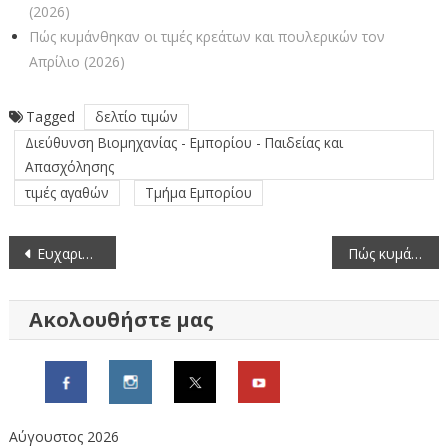
(2026)
Πώς κυμάνθηκαν οι τιμές κρεάτων και πουλερικών τον
Απρίλιο (2026)
Tagged
δελτίο τιμών
Διεύθυνση Βιομηχανίας - Εμπορίου - Παιδείας και
Απασχόλησης
τιμές αγαθών
Τμήμα Εμπορίου
Πλοήγηση
Ευχαριστίες για την παρέλαση της 28ης Οκτωβρίου 2024
Πώς κυμάνθηκαν οι τιμές κατεψυγμένων προϊόντων τον Οκτώβριο (2024)
άρθρων
Ακολουθήστε μας
Αύγουστος 2026