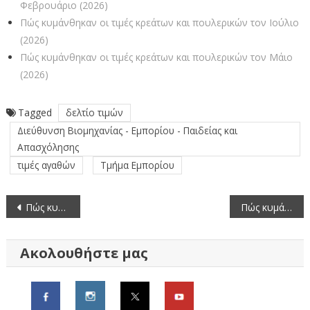
Φεβρουάριο (2026)
Πώς κυμάνθηκαν οι τιμές κρεάτων και πουλερικών τον Ιούλιο
(2026)
Πώς κυμάνθηκαν οι τιμές κρεάτων και πουλερικών τον Μάιο
(2026)
Tagged
δελτίο τιμών
Διεύθυνση Βιομηχανίας - Εμπορίου - Παιδείας και
Απασχόλησης
τιμές αγαθών
Τμήμα Εμπορίου
Πλοήγηση
Πώς κυμάνθηκαν οι τιμές κατεψυγμένων προϊόντων τον Ιούνιο (2026)
Πώς κυμάνθηκαν οι τιμές καυσίμων τον Ιούνιο (2026)
άρθρων
Ακολουθήστε μας