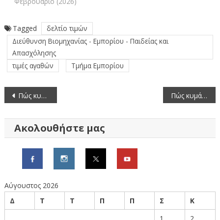
Φεβρουάριο (2026)
Tagged
δελτίο τιμών
Διεύθυνση Βιομηχανίας - Εμπορίου - Παιδείας και
Απασχόλησης
τιμές αγαθών
Τμήμα Εμπορίου
Πλοήγηση
Πώς κυμάνθηκαν οι τιμές ελαιόλαδου, αραβοσιτέλαιου και ηλιέλαιου το Μάρτιο (2026)
Πώς κυμάνθηκαν οι τιμές κρεάτων και πουλερικών το Μάρτιο (2026)
άρθρων
Ακολουθήστε μας
Αύγουστος 2026
Δ
Τ
Τ
Π
Π
Σ
Κ
1
2