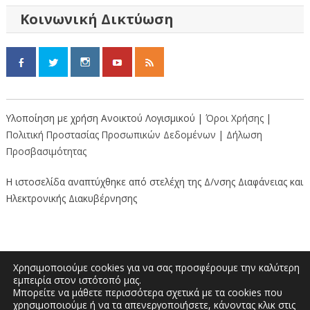
Κοινωνική Δικτύωση
Υλοποίηση με χρήση Ανοικτού Λογισμικού |
Όροι Χρήσης
|
Πολιτική Προστασίας Προσωπικών Δεδομένων
|
Δήλωση
Προσβασιμότητας
Η ιστοσελίδα αναπτύχθηκε από στελέχη της Δ/νσης Διαφάνειας και
Ηλεκτρονικής Διακυβέρνησης
Χρησιμοποιούμε cookies για να σας προσφέρουμε την καλύτερη
εμπειρία στον ιστότοπό μας.
Μπορείτε να μάθετε περισσότερα σχετικά με τα cookies που
Διοικητήριο “Κώστας Ταλιαδούρης” |
χρησιμοποιούμε ή να τα απενεργοποιήσετε, κάνοντας κλικ στις