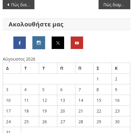
Πλοήγηση
Πώς διαμορφώνονται οι μέσες τιμές νωπών ψαριών (12/12/2025-18/12/2025)
Πώς διαμορφώνονται οι μέσες τιμές νωπών ψαριών (19/12/2025-25/12/2025)
άρθρων
Ακολουθήστε μας
Αύγουστος 2026
Δ
Τ
Τ
Π
Π
Σ
Κ
1
2
3
4
5
6
7
8
9
10
11
12
13
14
15
16
17
18
19
20
21
22
23
24
25
26
27
28
29
30
31