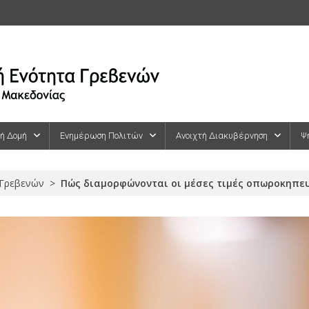
κή Δομή
Ενημέρωση Πολιτών
Ανοιχτή Διακυβέρνηση
Ψ
 Γρεβενών
>
Πώς διαμορφώνονται οι μέσες τιμές οπωροκηπευτι