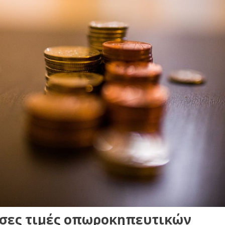
έσες τιμές οπωροκηπευτικών