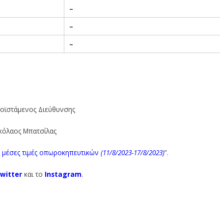
–
–
–
Σ
ροϊστάμενος Διεύθυνσης
κόλαος Μπατσίλας
 μέσες τιμές οπωροκηπευτικ
ώ
ν
(11/8/2023-17/8/2023)
”.
witter
και το
Instagram
.