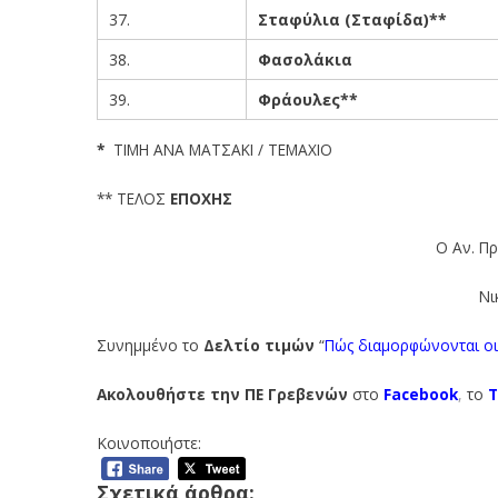
37.
Σταφύλια (Σταφίδα)**
38.
Φασολάκια
39.
Φράουλες**
*
ΤΙΜΗ ΑΝΑ ΜΑΤΣΑΚΙ / TEMΑXIO
** ΤΕΛΟΣ
ΕΠΟΧΗ
Ο Αν. Π
Νι
Συνημμένο το
Δελτίο
τιμών
“
Πώς διαμορφώνονται οι
Ακολουθήστε την ΠΕ Γρεβενών
στο
Facebook
,
το
T
Κοινοποιήστε:
Σχετικά άρθρα: