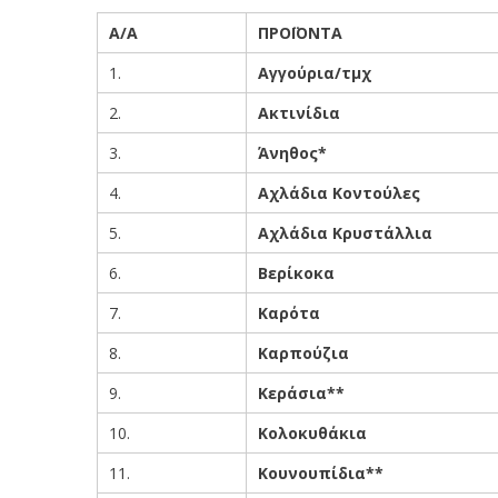
Α/Α
ΠΡΟΪΟΝΤΑ
1.
Αγγούρια/τμχ
2.
Ακτινίδια
3.
Άνηθος*
4.
Αχλάδια Κοντούλες
5.
Αχλάδια Κρυστάλλια
6.
Βερίκοκα
7.
Καρότα
8.
Καρπούζια
9.
Κεράσια**
10.
Κολοκυθάκια
11.
Κουνουπίδια**