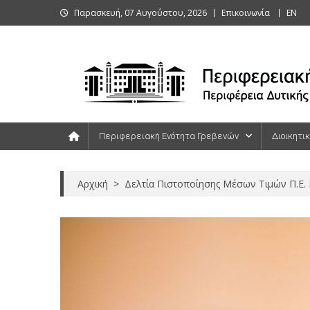
Skip
Παρασκευή, 07 Αυγούστου, 2026
Επικοινωνία
ΕΝ
to
content
Περιφερειακή Ενότητα Γρεβενών
Περιφερειακή Ενότητα Γρεβενών
Διοικητι
Αρχική
>
Δελτία Πιστοποίησης Μέσων Τιμών Π.Ε.