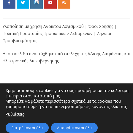
Υλοποίηση με χρήση Ανοικτού Λογισμικού |
Όροι Χρήσης
|
Πολιτική Προστασίας Προσωπικών Δεδομένων
|
Δήλωση
Προσβασιμότητας
Η ιστοσελίδα αναπτύχθηκε από στελέχη της Δ/νσης Διαφάνειας και
Ηλεκτρονικής Διακυβέρνησης
Χρησιμοποιούμε cookies για να σας προσφέρουμε την καλύτερη
εμπειρία στον ιστότοπό μας.
Μπορείτε να μάθετε περισσότερα σχετικά με τα cookies που
Διοικητήριο “Κώστας Ταλιαδούρης” |
χρησιμοποιούμε ή να τα απενεργοποιήσετε, κάνοντας κλικ στις
Τηλέφωνο: 2462353333, 2462353370 | E-
.
Ρυθμίσεις
mail: info.grevena@pdm.gov.gr
Επιτρέπονται όλα
Απορρίπτονται όλα