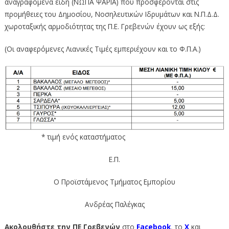
αναγραφόμενα είδη (ΝΩΠΑ ΨΑΡΙΑ) που προσφέρονται στις
προμήθειες του Δημοσίου, Νοσηλευτικών Ιδρυμάτων και Ν.Π.Δ.Δ.
χωροταξικής αρμοδιότητας της Π.Ε. Γρεβενών έχουν ως εξής:
(Οι αναφερόμενες Λιανικές Τιμές εμπεριέχουν και το Φ.Π.Α.)
* τιμή ενός καταστήματος
Ε.Π.
Ο Προϊστάμενος Τμήματος Εμπορίου
Ανδρέας Παλέγκας
Ακολουθήστε την ΠΕ Γρεβενών
στο
Facebook
,
το
Χ
και