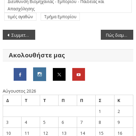
Διεύθυνση Βιομηχανίας - Εμπορίου - Παιδείας και
Απασχόλησης
τιμές αγαθών
Τμήμα Εμπορίου
Πλοήγηση
Συμμετοχή σε εξετάσεις άδειας άσκησης επαγγέλματος φαρμακοποιού
Πώς διαμορφώνονται οι μέσες τιμές οπωροκηπευτικών (5/12/2025-11/12/2025)
άρθρων
Ακολουθήστε μας
Αύγουστος 2026
Δ
Τ
Τ
Π
Π
Σ
Κ
1
2
3
4
5
6
7
8
9
10
11
12
13
14
15
16