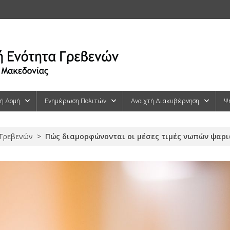
κή Δομή
Ενημέρωση Πολιτών
Ανοιχτή Διακυβέρνηση
Ψ
 Γρεβενών
>
Πώς διαμορφώνονται οι μέσες τιμές νωπών ψαριών