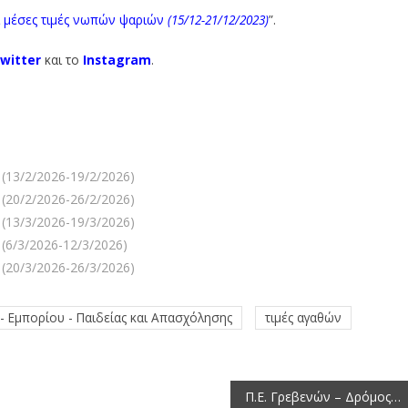
ι μέσες τιμές νωπών ψαριών
(15/12-21
/12/2023)
”.
witter
και το
Instagram
.
(13/2/2026-19/2/2026)
(20/2/2026-26/2/2026)
(13/3/2026-19/3/2026)
(6/3/2026-12/3/2026)
(20/3/2026-26/3/2026)
- Εμπορίου - Παιδείας και Απασχόλησης
τιμές αγαθών
Π.Ε. Γρεβενών – Δρόμος Βασιλίτσας: ένα βήμα πιο κοντά στην υλοποίηση, με έγκριση ανάληψης από τη ΔΤΥ Π.Ε. Γρεβενών