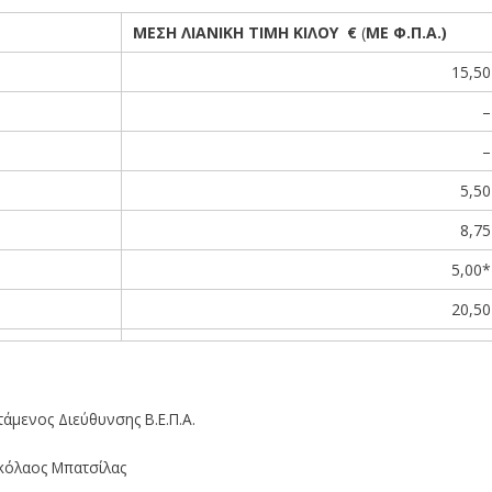
ΜΕΣΗ ΛΙΑΝΙΚΗ ΤΙΜΗ ΚΙΛΟΥ €
(
ΜΕ Φ.Π.Α.)
15,50
–
–
5,50
8,75
5,00*
20,50
τήματος
τάμενος Διεύθυνσης Β.Ε.Π.Α.
κόλαος Μπατσίλας