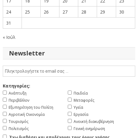
17
18
19
20
21
22
23
24
25
26
27
28
29
30
31
« Ιούλ
Newsletter
Κατηγορίες:
Ανάπτυξη
Παιδεία
Περιβάλλον
Μεταφορές
Εξυπηρέτηση του Πολίτη
Υγεία
Αγροτική Οικονομία
Εργασία
Τουρισμός
Ανοικτή διακυβέρνηση
Πολιτισμός
Γενική ενημέρωση
Έχω διαβάσει και αποδέχομαι τους όρους χρήσης