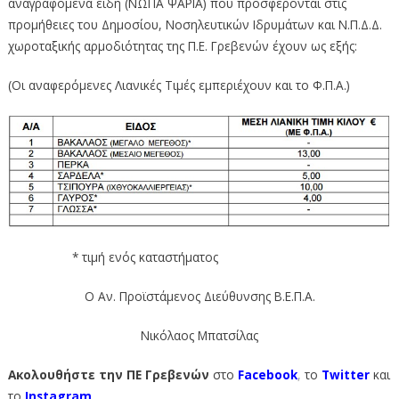
αναγραφόμενα είδη (ΝΩΠΑ ΨΑΡΙΑ) που προσφέρονται στις
προμήθειες του Δημοσίου, Νοσηλευτικών Ιδρυμάτων και Ν.Π.Δ.Δ.
χωροταξικής αρμοδιότητας της Π.Ε. Γρεβενών έχουν ως εξής:
(Οι αναφερόμενες Λιανικές Τιμές εμπεριέχουν και το Φ.Π.Α.)
* τιμή ενός καταστήματος
Ο Αν. Προϊστάμενος Διεύθυνσης Β.Ε.Π.Α.
Νικόλαος Μπατσίλας
Ακολουθήστε την ΠΕ Γρεβενών
στο
Facebook
,
το
Twitter
και
το
Instagram
.