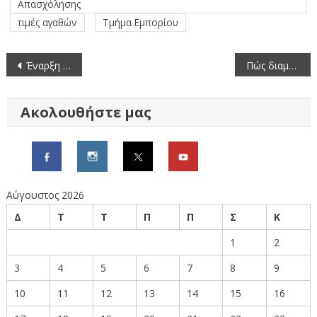
Απασχόλησης
τιμές αγαθών
Τμήμα Εμπορίου
Πλοήγηση
Έναρξη της νέας σχολικής χρονιάς με την τελετή Αγιασμού παρουσία του Αντιπεριφερειάρχη
Πώς διαμορφώνονται οι μέσες τιμές οπωροκηπευτικών (13/9/2024-19/9/2024)
άρθρων
Ακολουθήστε μας
Αύγουστος 2026
Δ
Τ
Τ
Π
Π
Σ
Κ
1
2
3
4
5
6
7
8
9
10
11
12
13
14
15
16