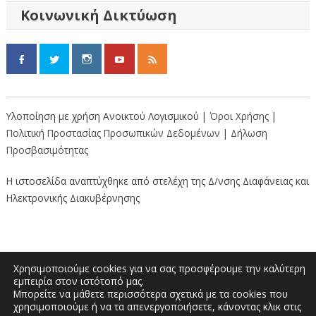
Κοινωνική Δικτύωση
Υλοποίηση με χρήση Ανοικτού Λογισμικού |
Όροι Χρήσης
|
Πολιτική Προστασίας Προσωπικών Δεδομένων
|
Δήλωση
Προσβασιμότητας
Η ιστοσελίδα αναπτύχθηκε από στελέχη της Δ/νσης Διαφάνειας και
Ηλεκτρονικής Διακυβέρνησης
Χρησιμοποιούμε cookies για να σας προσφέρουμε την καλύτερη
εμπειρία στον ιστότοπό μας.
Μπορείτε να μάθετε περισσότερα σχετικά με τα cookies που
Διοικητήριο “Κώστας Ταλιαδούρης” |
χρησιμοποιούμε ή να τα απενεργοποιήσετε, κάνοντας κλικ στις
Τηλέφωνο: 2462353333, 2462353370 | E-