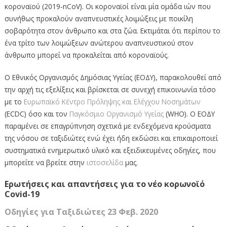
κοροναϊού (2019-nCoV). Οι κοροναϊοί είναι μία ομάδα ιών που
συνήθως προκαλούν αναπνευστικές λοιμώξεις με ποικίλη
σοβαρότητα στον άνθρωπο και στα ζώα. Εκτιμάται ότι περίπου το
ένα τρίτο των λοιμώξεων ανώτερου αναπνευστικού στον
άνθρωπο μπορεί να προκαλείται από κοροναϊούς.
Ο Εθνικός Οργανισμός Δημόσιας Υγείας (ΕΟΔΥ), παρακολουθεί από
την αρχή τις εξελίξεις και βρίσκεται σε συνεχή επικοινωνία τόσο
με το
Ευρωπαϊκό Κέντρο Πρόληψης και Ελέγχου Νοσημάτων
(ECDC) όσο και τον
Παγκόσμιο Οργανισμό Υγείας
(WHO). Ο ΕΟΔΥ
παραμένει σε επαγρύπνηση σχετικά με ενδεχόμενα κρούσματα
της νόσου σε ταξιδιώτες ενώ έχει ήδη εκδώσει και επικαιροποιεί
συστηματικά ενημερωτικό υλικό και εξειδικευμένες οδηγίες, που
μπορείτε να βρείτε στην
ιστοσελίδα
μας.
Ερωτήσεις και απαντήσεις για το νέο κορωνοϊό
Covid-19
Οδηγίες για Ταξιδιώτες 23 Φεβ. 2020