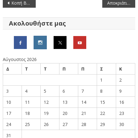
Πλοήγηση
Κοπή Βασιλόπιτας της Π.Ε. Γρεβενών
Αποκριάτικες Εκδηλώσεις 2020
άρθρων
Ακολουθήστε μας
Αύγουστος 2026
Δ
Τ
Τ
Π
Π
Σ
Κ
1
2
3
4
5
6
7
8
9
10
11
12
13
14
15
16
17
18
19
20
21
22
23
24
25
26
27
28
29
30
31