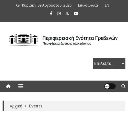
Skip
Κυριακή, 09 Αυγούστου, 2026
Επικοινωνία
ΕΝ
to
content
Περιφερειακή Ενότητα Γρεβενών
Αρχική
>
Events