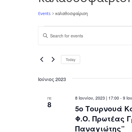
Events
καλαθοσφαίριση
Events
Events
Enter
Search
Keyword.
Search
and
for
8 Ιουνίου, 
Today
Views
Events
Select
by
Navigation
date.
Keyword.
Ιούνιος 2023
8 Ιουνίου, 2023 | 17:00
-
9 Ιο
ΠΕ
8
5ο Τουρνουά 
Φ.Ο. Πρωτέας 
Παναγιώτης”