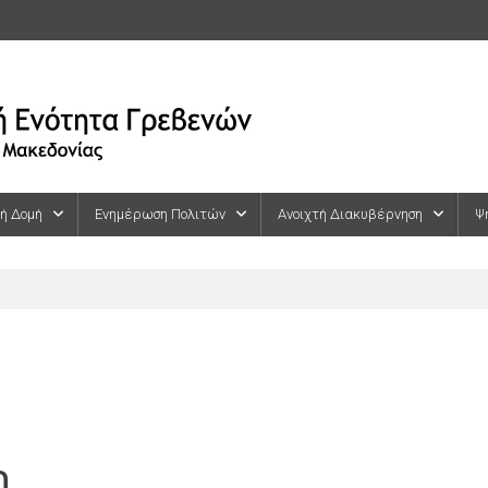
κή Δομή
Ενημέρωση Πολιτών
Ανοιχτή Διακυβέρνηση
Ψ
η