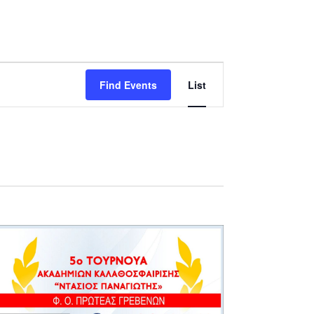
Event
Find Events
List
Views
Navigation