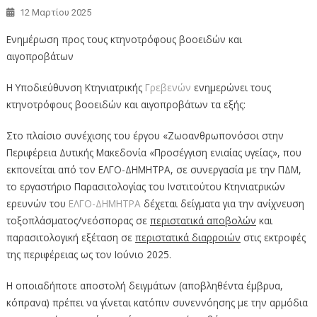
12 Μαρτίου 2025
Ενημέρωση προς τους κτηνοτρόφους βοοειδών και
αιγοπροβάτων
Η Υποδιεύθυνση Κτηνιατρικής
Γρεβενών
ενημερώνει τους
κτηνοτρόφους βοοειδών και αιγοπροβάτων τα εξής:
Στο πλαίσιο συνέχισης του έργου «Ζωοανθρωπονόσοι στην
Περιφέρεια Δυτικής Μακεδονία «Προσέγγιση ενιαίας υγείας», που
εκπονείται από τον ΕΛΓΟ-ΔΗΜΗΤΡΑ, σε συνεργασία με την ΠΔΜ,
το εργαστήριο Παρασιτολογίας του Ινστιτούτου Κτηνιατρικών
ερευνών του
ΕΛΓΟ-ΔΗΜΗΤΡΑ
δέχεται δείγματα για την ανίχνευση
τοξοπλάσματος/νεόσπορας σε
περιστατικά αποβολών
και
παρασιτολογική εξέταση σε
περιστατικά διαρροιών
στις εκτροφές
της περιφέρειας ως τον Ιούνιο 2025.
Η οποιαδήποτε αποστολή δειγμάτων (αποβληθέντα έμβρυα,
κόπρανα) πρέπει να γίνεται κατόπιν συνεννόησης με την αρμόδια