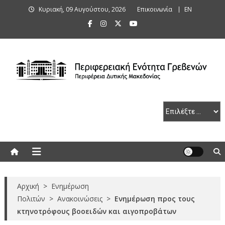
Skip
Κυριακή, 09 Αυγούστου, 2026
Επικοινωνία
ΕΝ
to
content
Περιφερειακή Ενότητα Γρεβενών
Αρχική
>
Ενημέρωση
Πολιτών
>
Ανακοινώσεις
>
Ενημέρωση προς τους
κτηνοτρόφους βοοειδών και αιγοπροβάτων