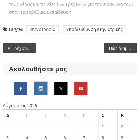
τους νέους και τις νέες των Γρεβενών για την εισαγωγή τους
στην Τριτοβάθμια Εκπαίδευση
Tagged
κτηνοτροφία
Υποδιεύθυνση Κτηνιατρικής
Πλοήγηση
Τρέχοντας στην Περιφερειακή Ενότητα Γρεβενών
Πώς διαμορφώνονται οι μέσες τιμές νωπών ψαριών (14/3/2025-20/3/2025)
άρθρων
Ακολουθήστε μας
Αύγουστος 2026
Δ
Τ
Τ
Π
Π
Σ
Κ
1
2
3
4
5
6
7
8
9