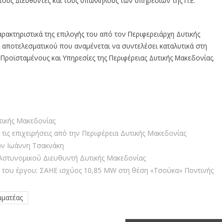
ους Διευθυντές και τους υπαλλήλους των υπηρεσιών της Π.Ε.
ρακτηριστικά της επιλογής του από τον Περιφερειάρχη Δυτικής
 αποτελεσματικού που αναμένεται να συντελέσει καταλυτικά στη
ροϊσταμένους και Υπηρεσίες της Περιφέρειας Δυτικής Μακεδονίας.
τικής Μακεδονίας
 τις επιχειρήσεις από την Περιφέρεια Δυτικής Μακεδονίας
ών Ιωάννη Τσακνάκη
 Αστυνομικού Διευθυντή Δυτικής Μακεδονίας
 του έργου: ΣΑΗΕ ισχύος 10,85 MW στη θέση «Τσούκα» Ποντινής
μματέας