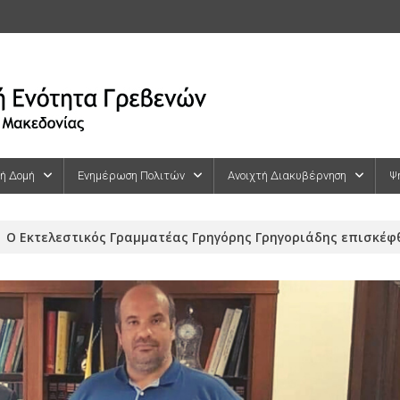
κή Δομή
Ενημέρωση Πολιτών
Ανοιχτή Διακυβέρνηση
Ψ
O Εκτελεστικός Γραμματέας Γρηγόρης Γρηγοριάδης επισκέφθ