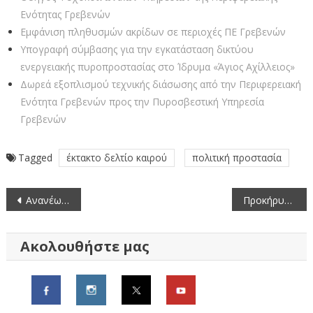
Ενότητας Γρεβενών
Εμφάνιση πληθυσμών ακρίδων σε περιοχές ΠΕ Γρεβενών
Υπογραφή σύμβασης για την εγκατάσταση δικτύου
ενεργειακής πυροπροστασίας στο Ίδρυμα «Άγιος Αχίλλειος»
Δωρεά εξοπλισμού τεχνικής διάσωσης από την Περιφερειακή
Ενότητα Γρεβενών προς την Πυροσβεστική Υπηρεσία
Γρεβενών
Tagged
έκτακτο δελτίο καιρού
πολιτική προστασία
Πλοήγηση
Ανανέωση και Έκδοση νέων δελτίων μετακίνησης ΑμεΑ
Προκήρυξη Ανοικτού Ηλεκτρονικού Διαγωνισμού για την παροχή υπηρεσιών “Καθαρισμός Διοικητηρίου της Περιφερειακής Ενότητας Γρεβενών – ΚΤΕΟ Γρεβενών – Κτηνιατρικό Κέντρο Δεσκάτης”
άρθρων
Ακολουθήστε μας