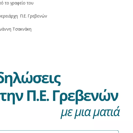
ό το γραφείο του
φερειάρχη Π.Ε. Γρεβενών
ωάννη Τσακνάκη