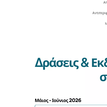
Απ
Αντιπερι
Ι