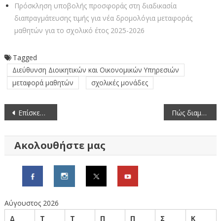
Πρόσκληση υποβολής προσφοράς στη διαδικασία
διαπραγμάτευσης τιμής για νέα δρομολόγια μεταφοράς
μαθητών για το σχολικό έτος 2025-2026
Tagged
Διεύθυνση Διοικητικών και Οικονομικών Υπηρεσιών
μεταφορά μαθητών
σχολικές μονάδες
Πλοήγηση
Επίσκεψη σε Θρησκευτικούς χώρους της Π.Ε. Γρεβενών με αρχαιολογική αξία
Πώς διαμορφώνονται οι μέσες τιμές νωπών ψαριών (18/7/2025-24/7/2025)
άρθρων
Ακολουθήστε μας
Αύγουστος 2026
Δ
Τ
Τ
Π
Π
Σ
Κ