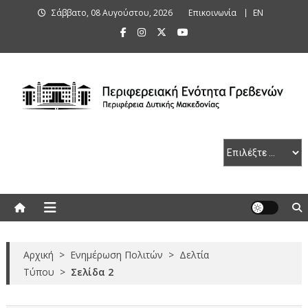
Skip
Σάββατο, 08 Αυγούστου, 2026
Επικοινωνία
ΕΝ
to
content
Περιφερειακή Ενότητα Γρεβενών
Αρχική
>
Ενημέρωση Πολιτών
>
Δελτία
Τύπου
>
Σελίδα 2