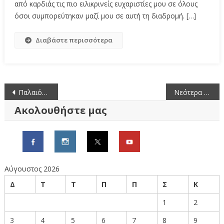
από καρδιάς τις πιο ειλικρινείς ευχαριστίες μου σε όλους
όσοι συμπορεύτηκαν μαζί μου σε αυτή τη διαδρομή. […]
Διαβάστε περισσότερα
Πλοήγηση
Παλαιότερα άρθρα
Νεότερα άρθρα
άρθρων
Ακολουθήστε μας
Αύγουστος 2026
Δ
Τ
Τ
Π
Π
Σ
Κ
1
2
3
4
5
6
7
8
9