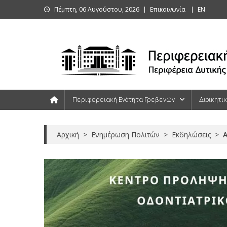
Skip
Πέμπτη, 06 Αυγούστου, 2026
Επικοινωνία
ΕΝ
to
content
Περιφερειακή Ενότητα Γρεβενών
Περιφερειακή Ενότητα Γρεβενών
Διοικητι
Αρχική
>
Ενημέρωση Πολιτών
>
Εκδηλώσεις
>
Α