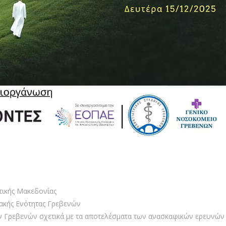
τικής Μακεδονίας
ακής Ενότητας Γρεβενών
ν Γρεβενών σχετικά με τα αποτελέσματα των ανασκαφικών ερευνών