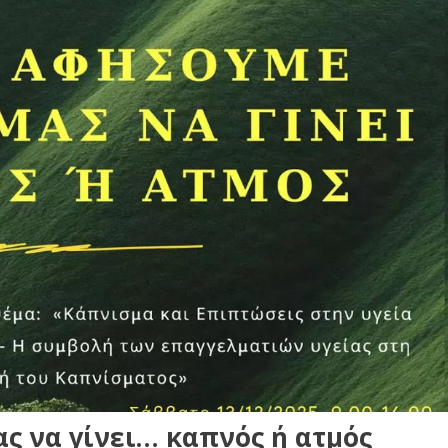
ς να γίνει… καπνός ή ατμός