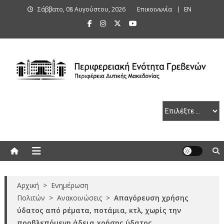
Skip
Σάββατο, 08 Αυγούστου, 2026
Επικοινωνία
ΕΝ
to
content
Περιφερειακή Ενότητα Γρεβενών
Αρχική
>
Ενημέρωση
Πολιτών
>
Ανακοινώσεις
>
Απαγόρευση χρήσης
ύδατος από ρέματα, ποτάμια, κτλ, χωρίς την
προβλεπόμενη άδεια χρήσης ύδατος