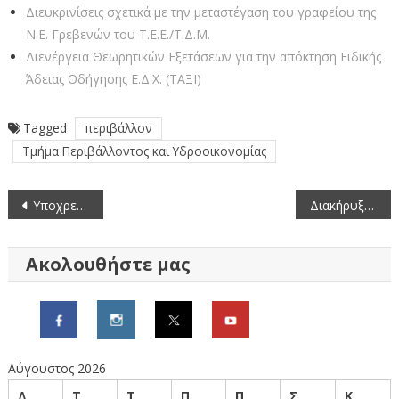
Διευκρινίσεις σχετικά με την μεταστέγαση του γραφείου της
Ν.Ε. Γρεβενών του Τ.Ε.Ε./Τ.Δ.Μ.
Διενέργεια Θεωρητικών Εξετάσεων για την απόκτηση Ειδικής
Άδειας Οδήγησης Ε.Δ.Χ. (ΤΑΞΙ)
Tagged
περιβάλλον
Τμήμα Περιβάλλοντος και Υδροοικονομίας
Πλοήγηση
Υποχρεωτική εγγραφή όσων δραστηριοποιούνται στον τομέα των νωπών οπωροκηπευτικών στη Βάση Δεδομένων Μητρώο Εμπόρων Νωπών Οπωροκηπευτικών (ΜΕΝΟ)
Διακήρυξη για το έργο “Ανακατασκευή-Αποκατάσταση Υγρομόνωσης στα δώματα του Γενικού Νοσοκομείου Γρεβενών”
άρθρων
Ακολουθήστε μας
Αύγουστος 2026
Δ
Τ
Τ
Π
Π
Σ
Κ