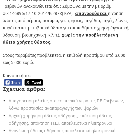
Γρεβενών ανακοινώνεται ότι : Σύμφωνα με την με αριθμ.
οικ.146896/17-10-2014/Β’2878) ΚΥΑ,
απαγορεύεται
η χρήση
ύδατος από ρέματα, ποτάμια, γεωτρήσεις, πηγάδια, πηγές, λίμνες,
παράκτια και μεταβατικά ύδατα για οποιαδήποτε χρήση (αγροτική,
ύδρευση, βιομηχανική κ.λ.π.),
χωρίς την προβλεπόμενη
άδεια χρήσης ύδατος
.
Στους παραβάτες προβλέπεται η επιβολή προστίμου από 3.000
έως 5.000 ευρώ.
Κοινοποιήστε:
Σχετικά άρθρα:
Απαγόρευση αλιείας στα εσωτερικά νερά της ΠΕ Γρεβενών,
λόγω προστασίας αναπαραγωγής των ψαριών
Αρχική χορήγηση άδειας οδήγησης, επέκταση άδειας
οδήγησης, απόκτηση Π.Ε.Ι. αποκλειστικά ηλεκτρονικά
Ανανέωση άδειας οδήγησης αποκλειστικά ηλεκτρονικά