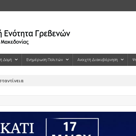
κή Δομή
Ενημέρωση Πολιτών
Ανοιχτή Διακυβέρνηση
Ψ
σταντίνεια