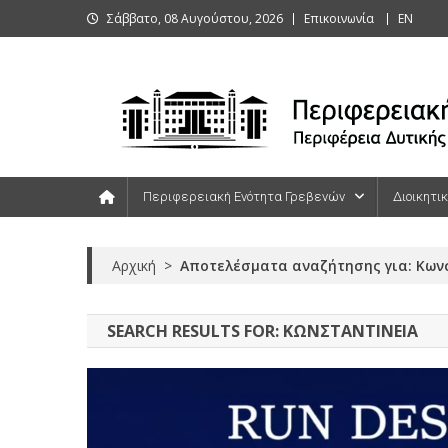
Skip
Σάββατο, 08 Αυγούστου, 2026
Επικοινωνία
ΕΝ
to
content
Περιφερειακή Ενότητα Γρεβενών
Περιφερειακή Ενότητα Γρεβενών
Διοικητι
Αρχική
>
Αποτελέσματα αναζήτησης για: Κων
SEARCH RESULTS FOR:
ΚΩΝΣΤΑΝΤΊΝΕΙΑ