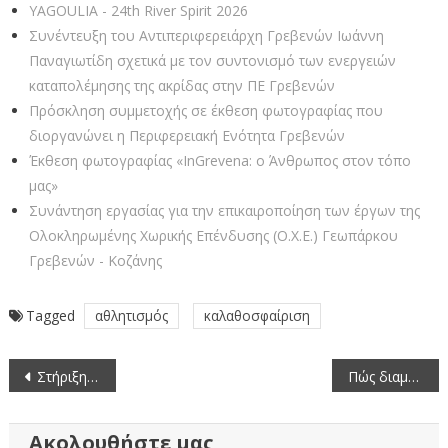
YAGOULIA - 24th River Spirit 2026
Συνέντευξη του Αντιπεριφερειάρχη Γρεβενών Ιωάννη
Παναγιωτίδη σχετικά με τον συντονισμό των ενεργειών
καταπολέμησης της ακρίδας στην ΠΕ Γρεβενών
Πρόσκληση συμμετοχής σε έκθεση φωτογραφίας που
διοργανώνει η Περιφερειακή Ενότητα Γρεβενών
Έκθεση φωτογραφίας «InGrevena: ο Άνθρωπος στον τόπο
μας»
Συνάντηση εργασίας για την επικαιροποίηση των έργων της
Ολοκληρωμένης Χωρικής Επένδυσης (Ο.Χ.Ε.) Γεωπάρκου
Γρεβενών - Κοζάνης
Tagged
αθλητισμός
καλαθοσφαίριση
Πλοήγηση
Στήριξη και Ευχές για τις Πανελλαδικές Εξετάσεις
Πώς διαμορφώνονται οι μέσες τιμές νωπών ψαριών (30/5/2025-5/6/2025)
άρθρων
Ακολουθήστε μας