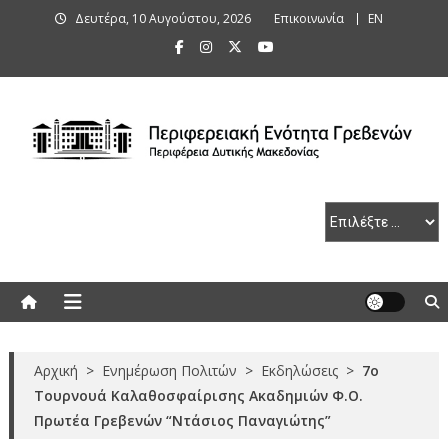
Skip
Δευτέρα, 10 Αυγούστου, 2026
Επικοινωνία
ΕΝ
to
content
Περιφερειακή Ενότητα Γρεβενών
Αρχική
>
Ενημέρωση Πολιτών
>
Εκδηλώσεις
>
7ο
Τουρνουά Καλαθοσφαίρισης Ακαδημιών Φ.Ο.
Πρωτέα Γρεβενών “Ντάσιος Παναγιώτης”