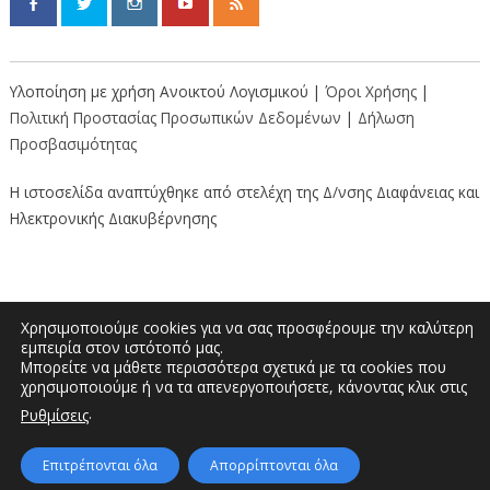
Υλοποίηση με χρήση Ανοικτού Λογισμικού |
Όροι Χρήσης
|
Πολιτική Προστασίας Προσωπικών Δεδομένων
|
Δήλωση
Προσβασιμότητας
Η ιστοσελίδα αναπτύχθηκε από στελέχη της Δ/νσης Διαφάνειας και
Ηλεκτρονικής Διακυβέρνησης
Χρησιμοποιούμε cookies για να σας προσφέρουμε την καλύτερη
εμπειρία στον ιστότοπό μας.
Μπορείτε να μάθετε περισσότερα σχετικά με τα cookies που
Διοικητήριο “Κώστας Ταλιαδούρης” |
χρησιμοποιούμε ή να τα απενεργοποιήσετε, κάνοντας κλικ στις
Τηλέφωνο: 2462353333, 2462353370 | E-
.
Ρυθμίσεις
mail: info.grevena@pdm.gov.gr
Επιτρέπονται όλα
Απορρίπτονται όλα