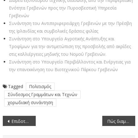
Δωρεά εξοπλισμού τεχνικής διάσωσης από την Περιφερειακή
Ενότητα Γρεβενών προς την Πυροσβεστική Υπηρεσία
Γρεβενών
Συνάντηση του Αντιπεριφερειάρχη Γρεβενών με την Πρέσβη
της Ιρλανδίας και συμβολικές δράσεις φιλίας
Συνάντηση στο Υπουργείο Αγροτικής Ανάπτυξης και
Τροφίμων για την αντιμετώπιση της προσβολής από ακρίδες
στις καλλιέργειες μηδικής του Νομού Γρεβενών.
Συνάντηση στο Υπουργείο Περιβάλλοντος και Ενέργειας για
την επανεκκίνηση του Βιοτεχνικού Πάρκου Γρεβενών
Tagged
Πολιτισμός
Σύνδεσμος Γραμμάτων και Τεχνών
χορωδιακή συνάντηση
Πλοήγηση
Επιδοτούμενες δράσεις μελισσοκομίας έτους 2023
Πώς διαμορφώνονται οι μέσες τιμές οπωροκηπευτικών (2/6/2023-8/6/2023)
άρθρων