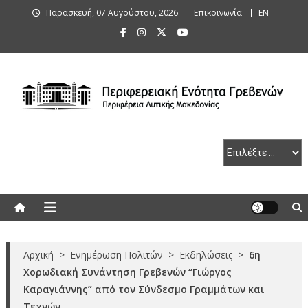
Skip
Παρασκευή, 07 Αυγούστου, 2026
Επικοινωνία
ΕΝ
to
content
Περιφερειακή Ενότητα Γρεβενών
Αρχική
>
Ενημέρωση Πολιτών
>
Εκδηλώσεις
>
6η
Χορωδιακή Συνάντηση Γρεβενών “Γιώργος
Καραγιάννης” από τον Σύνδεσμο Γραμμάτων και
Τεχνών