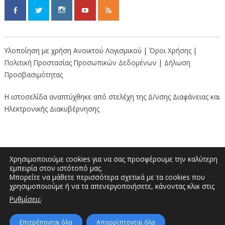
Υλοποίηση με χρήση Ανοικτού Λογισμικού |
Όροι Χρήσης
|
Πολιτική Προστασίας Προσωπικών Δεδομένων
|
Δήλωση
Προσβασιμότητας
Η ιστοσελίδα αναπτύχθηκε από στελέχη της Δ/νσης Διαφάνειας και
Ηλεκτρονικής Διακυβέρνησης
Χρησιμοποιούμε cookies για να σας προσφέρουμε την καλύτερη
εμπειρία στον ιστότοπό μας.
Μπορείτε να μάθετε περισσότερα σχετικά με τα cookies που
Διοικητήριο “Κώστας Ταλιαδούρης” |
χρησιμοποιούμε ή να τα απενεργοποιήσετε, κάνοντας κλικ στις
Τηλέφωνο: 2462353333, 2462353370 | E-
.
Ρυθμίσεις
mail: info.grevena@pdm.gov.gr
Επιτρέπονται όλα
Απορρίπτονται όλα