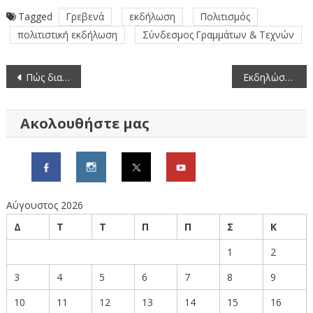
Tagged
Γρεβενά
εκδήλωση
Πολιτισμός
πολιτιστική εκδήλωση
Σύνδεσμος Γραμμάτων & Τεχνών
Πλοήγηση
Πώς διαμορφώνονται οι μέσες τιμές οπωροκηπευτικών (3/6-9/6/2022)
Εκδηλώσεις του Κέντρου Πρόληψης ΟΡΙΖΟΝΤΕΣ για την παγκόσμια ημέρα κατά των Ναρκωτικών σε Γρεβενά και Δεσκάτη
άρθρων
Ακολουθήστε μας
Αύγουστος 2026
Δ
Τ
Τ
Π
Π
Σ
Κ
1
2
3
4
5
6
7
8
9
10
11
12
13
14
15
16