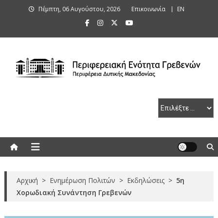
Skip
Πέμπτη, 06 Αυγούστου, 2026
Επικοινωνία
ΕΝ
to
content
Περιφερειακή Ενότητα Γρεβενών
Αρχική
>
Ενημέρωση Πολιτών
>
Εκδηλώσεις
>
5η
Χορωδιακή Συνάντηση Γρεβενών