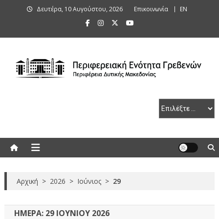
Skip
Δευτέρα, 10 Αυγούστου, 2026
Επικοινωνία
ΕΝ
to
content
Περιφερειακή Ενότητα Γρεβενών
Αρχική
>
2026
>
Ιούνιος
>
29
ΗΜΈΡΑ:
29 ΙΟΥΝΊΟΥ 2026